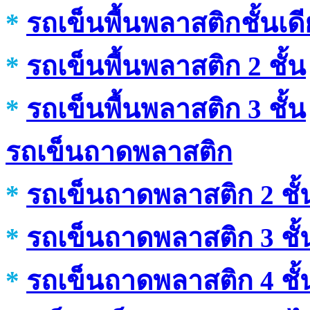
*
รถเข็นพื้นพลาสติกชั้นเด
*
รถเข็นพื้นพลาสติก 2 ชั้น
*
รถเข็นพื้นพลาสติก 3 ชั้น
รถเข็นถาดพลาสติก
*
รถเข็นถาดพลาสติก 2 ชั้
*
รถเข็นถาดพลาสติก 3 ชั้
*
รถเข็นถาดพลาสติก 4 ชั้