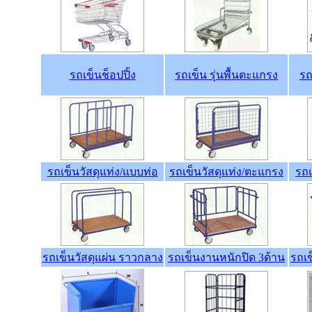
รถเข็นช็อปปิ้ง
รถเข็น รุ่นพื้นตะแกรง
รถ
รถเข็นวัสดุแท่ง/แบบท่อ
รถเข็นวัสดุแท่ง/ตะแกรง
รถเ
รถเข็นวัสดุแผ่น ราวกลาง
รถเข็นงานหนักปิด 3ด้าน
รถเข