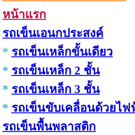
หน้าแรก
รถเข็นเอนกประสงค์
*
รถเข็นเหล็กขั้นเดียว
*
รถเข็นเหล็ก 2 ชั้น
*
รถเข็นเหล็ก 3 ชั้น
*
รถเข็นขับเคลื่อนด้วยไฟฟ
รถเข็นพื้นพลาสติก