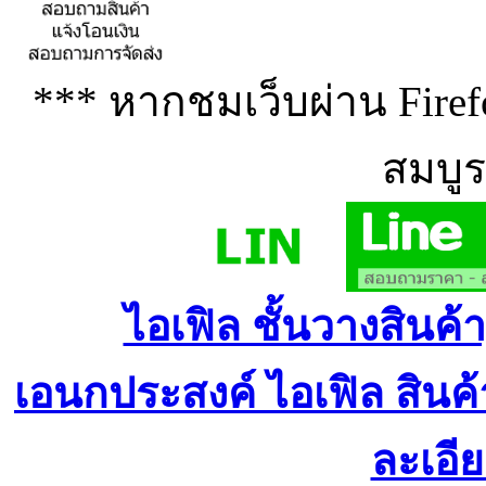
*** หากชมเว็บผ่าน Fire
สมบูร
ไอเฟิล ชั้นวางสินค้า
เอนกประสงค์ ไอเฟิล สินค
ละเอี