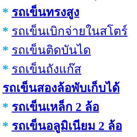
*
รถเข็นทรงสูง
*
รถเข็นเบิกจ่ายในสโตร์
*
รถเข็นติดบันได
*
รถเข็นถังแก๊ส
รถเข็นสองล้อพับเก็บได้
*
รถเข็นเหล็ก 2 ล้อ
*
รถเข็นอลูมิเนียม 2 ล้อ