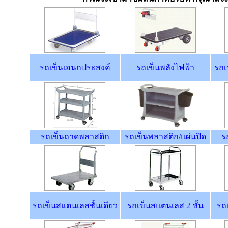
รถเข็นเอนกประสงค์
รถเข็นพลังไฟฟ้า
รถเ
รถเข็นถาดพลาสติก
รถเข็นพลาสติก/แผ่นปิด
ร
รถเข็นสแตนเลสชั้นเดียว
รถเข็นสแตนเลส 2 ชั้น
รถ