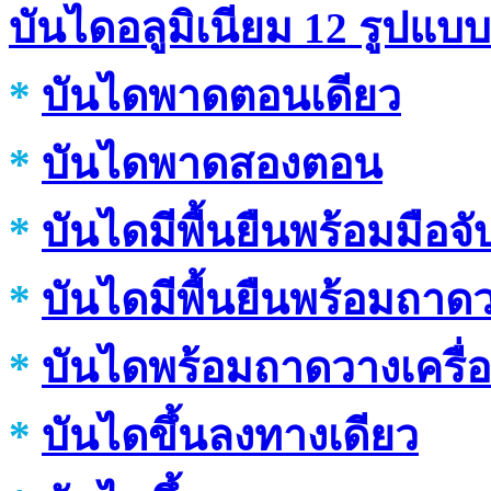
บันไดอลูมิเนียม 12 รูปแบบ
*
บันไดพาดตอนเดียว
*
บันไดพาดสองตอน
*
บันไดมีพื้นยืนพร้อมมือจั
*
บันไดมีพื้นยืนพร้อมถาด
*
บันไดพร้อมถาดวางเครื่อ
*
บันไดขึ้นลงทางเดียว