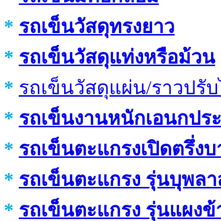
*
รถเข็นวัสดุทรงยาว
*
รถเข็นวัสดุแท่งหรือม้วน
*
รถเข็นวัสดุแผ่น/ราวปรับ
*
รถเข็นงานหนักเอนกประ
*
รถเข็นตะแกรงเปิดตรึ่ง
*
รถเข็นตะแกรง รุ่นบุพลา
*
รถเข็นตะแกรง รุ่นแผงข้