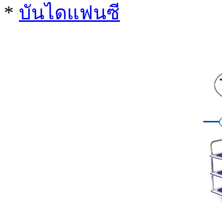
*
บันไดแฟนซี