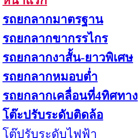
หน้าแรก
รถยกลากมาตรฐาน
รถยกลากขากรรไกร
รถยกลากงาสั้น-ยาวพิเศษ
รถยกลากหมอบต่ำ
รถยกลากเคลื่อนที่4ทิศทาง
โต๊ะปรับระดับติดล้อ
โต๊ปรับระดับไฟฟ้า