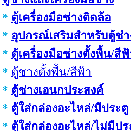
*
ตู้เครื่องมือช่างติดล้อ
*
อุปกรณ์เสริมสำหรับตู้ช่า
*
ตู้เครื่องมือช่างตั้งพื้น/สีฟ
*
ตู้ช่างตั้งพื้น/สีฟ้า
*
ตู้ช่างเอนกประสงค์
*
ตู้ใส่กล่องอะไหล่/มีประตู
*
ตู้ใส่กล่องอะไหล่/ไม่มีปร