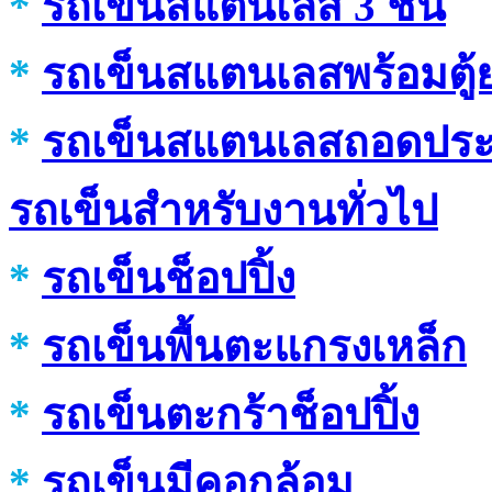
*
รถเข็นสแตนเลส 3 ชั้น
*
รถเข็นสแตนเลสพร้อมตู้
*
รถเข็นสแตนเลสถอดประ
รถเข็นสำหรับงานทั่วไป
*
รถเข็นช็อปปิ้ง
*
รถเข็นพื้นตะแกรงเหล็ก
*
รถเข็นตะกร้าช็อปปิ้ง
*
รถเข็นมีคอกล้อม