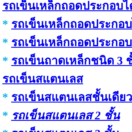
รถเข็นเหล็กถอดประกอบได
*
รถเข็นเหล็กถอดประกอบไ
*
รถเข็นเหล็กถอดประกอบ3
*
รถเข็นถาดเหล็กชนิด 3 ชั
รถเข็นสแตนเลส
*
รถเข็นสแตนเลสชั้นเดีย
*
รถเข็นสแตนเลส 2 ชั้น