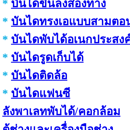
*
บันไดขึ้นลงสองทาง
*
บันไดทรงเอแบบสามตอ
*
บันไดพับได้อเนกประสงค
*
บันไดรูดเก็บได้
*
บันไดติดล้อ
*
บันไดแฟนซี
ลังพาเลทพับได้/คอกล้อม
ตู้ช่างและเครื่องมือช่าง