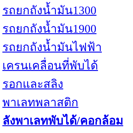
รถยกถังน้ำมัน1300
รถยกถังน้ำมัน1900
รถยกถังน้ำมันไฟฟ้า
เครนเคลื่อนที่พับได้
รอกและสลิง
พาเลทพลาสติก
ลังพาเลทพับได้/คอกล้อม