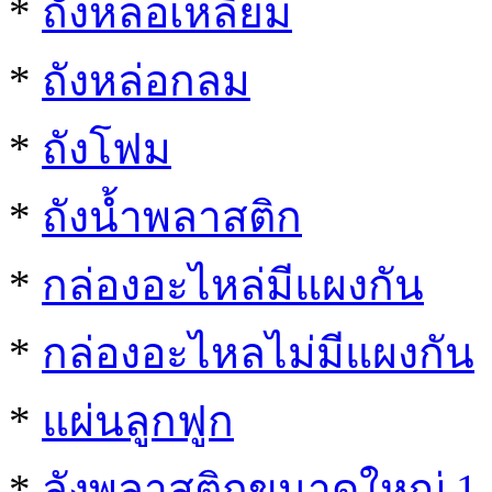
*
ถังหล่อเหลี่ยม
*
ถังหล่อกลม
*
ถังโฟม
*
ถังน้ำพลาสติก
*
กล่องอะไหล่มีแผงกัน
*
กล่องอะไหลไม่มีแผงกัน
*
แผ่นลูกฟูก
*
ลังพลาสติกขนาดใหญ่ 1