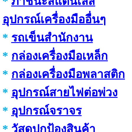
*
ภาชนะสแตนเลส
อุปกรณ์เครื่องมืออื่นๆ
*
รถเข็นสำนักงาน
*
กล่องเครื่องมือเหล็ก
*
กล่องเครื่องมือพลาสติก
*
อุปกรณ์สายไฟต่อพ่วง
*
อุปกรณ์จราจร
*
วัสดุปกป้องสินค้า