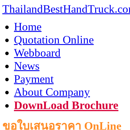
ThailandBestHandTruck.c
Home
Quotation Online
Webboard
News
Payment
About Company
DownLoad Brochure
ขอใบเสนอราคา OnLine