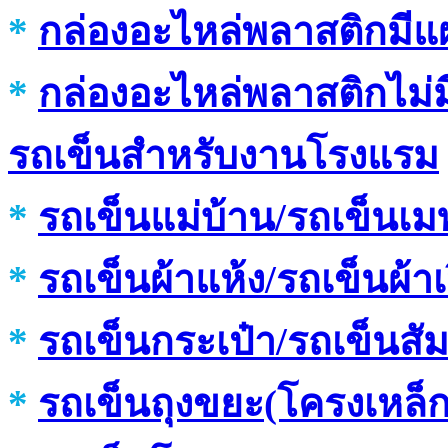
*
กล่องอะไหล่พลาสติกมีแผ
*
กล่องอะไหล่พลาสติกไม่
รถเข็นสำหรับงานโรงแรม
*
รถเข็นแม่บ้าน/รถเข็นเม
*
รถเข็นผ้าแห้ง/รถเข็นผ้า
*
รถเข็นกระเป๋า/รถเข็นสั
*
รถเข็นถุงขยะ(โครงเหล็ก