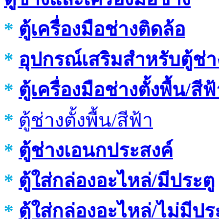
*
ตู้เครื่องมือช่างติดล้อ
*
อุปกรณ์เสริมสำหรับตู้ช่า
*
ตู้เครื่องมือช่างตั้งพื้น/สีฟ
*
ตู้ช่างตั้งพื้น/สีฟ้า
*
ตู้ช่างเอนกประสงค์
*
ตู้ใส่กล่องอะไหล่/มีประตู
*
ตู้ใส่กล่องอะไหล่/ไม่มีปร