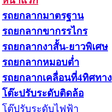
หน้าแรก
รถยกลากมาตรฐาน
รถยกลากขากรรไกร
รถยกลากงาสั้น-ยาวพิเศษ
รถยกลากหมอบต่ำ
รถยกลากเคลื่อนที่4ทิศทาง
โต๊ะปรับระดับติดล้อ
โต๊ปรับระดับไฟฟ้า