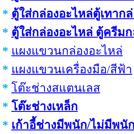
*
ตู้ใส่กล่องอะไหล่ตู้เทากล
*
ตู้ใส่กล่องอะไหล่ ตู้ครีม
*
แผงแขวนกล่องอะไหล่
*
แผงแขวนเครื่องมือ/สีฟ้า
*
โต๊ะช่างสแตนเลส
*
โต๊ะช่างเหล็ก
*
เก้าอี้ช่างมีพนัก/ไม่มีพนั