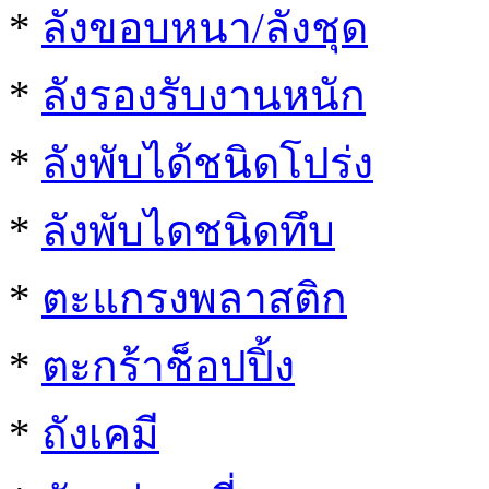
*
ลังขอบหนา/ลังชุด
*
ลังรองรับงานหนัก
*
ลังพับได้ชนิดโปร่ง
*
ลังพับไดชนิดทึบ
*
ตะแกรงพลาสติก
*
ตะกร้าช็อปปิ้ง
*
ถังเคมี