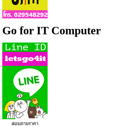
Go for IT Computer