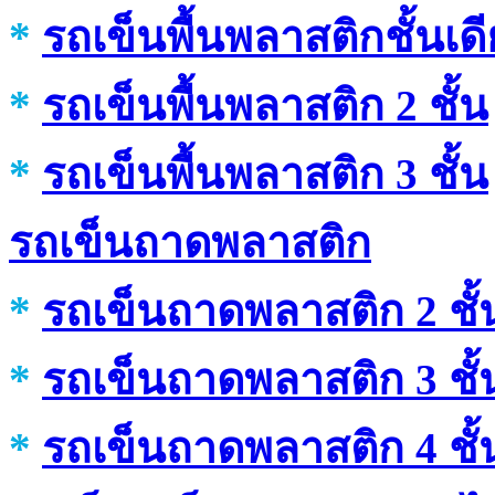
*
รถเข็นพื้นพลาสติกชั้นเด
*
รถเข็นพื้นพลาสติก 2 ชั้น
*
รถเข็นพื้นพลาสติก 3 ชั้น
รถเข็นถาดพลาสติก
*
รถเข็นถาดพลาสติก 2 ชั้
*
รถเข็นถาดพลาสติก 3 ชั้
*
รถเข็นถาดพลาสติก 4 ชั้