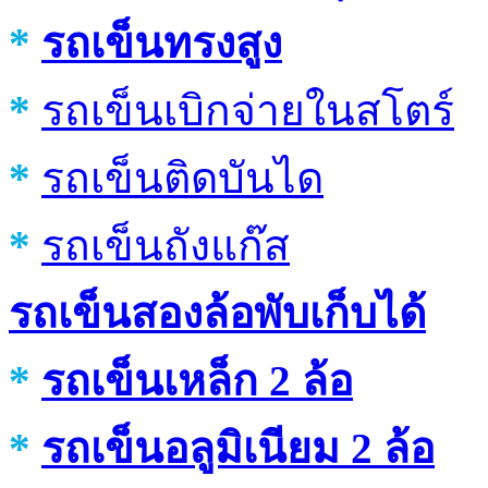
*
รถเข็นทรงสูง
*
รถเข็นเบิกจ่ายในสโตร์
*
รถเข็นติดบันได
*
รถเข็นถังแก๊ส
รถเข็นสองล้อพับเก็บได้
*
รถเข็นเหล็ก 2 ล้อ
*
รถเข็นอลูมิเนียม 2 ล้อ