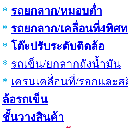
*
รถยกลาก/หมอบต่ำ
*
รถยกลาก/เคลื่อนที่4ทิศ
*
โต๊ะปรับระดับติดล้อ
*
รถเข็น/ยกลากถังน้ำมัน
*
เครนเคลื่อนที่/รอกและสล
ล้อรถเข็น
ชั้นวางสินค้า