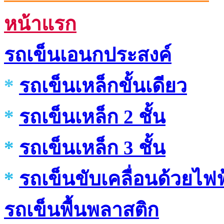
หน้าแรก
รถเข็นเอนกประสงค์
*
รถเข็นเหล็กขั้นเดียว
*
รถเข็นเหล็ก 2 ชั้น
*
รถเข็นเหล็ก 3 ชั้น
*
รถเข็นขับเคลื่อนด้วยไฟฟ
รถเข็นพื้นพลาสติก