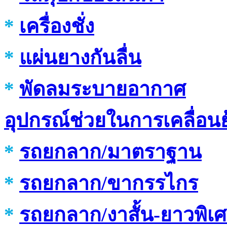
*
เครื่องชั่ง
*
แผ่นยางกันลื่น
*
พัดลมระบายอากาศ
อุปกรณ์ช่วยในการเคลื่อนย
*
รถยกลาก/มาตราฐาน
*
รถยกลาก/ขากรรไกร
*
รถยกลาก/งาสั้น-ยาวพิเ