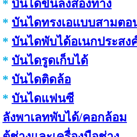
*
บันไดขึ้นลงสองทาง
*
บันไดทรงเอแบบสามตอ
*
บันไดพับได้อเนกประสงค
*
บันไดรูดเก็บได้
*
บันไดติดล้อ
*
บันไดแฟนซี
ลังพาเลทพับได้/คอกล้อม
ตู้ช่างและเครื่องมือช่าง