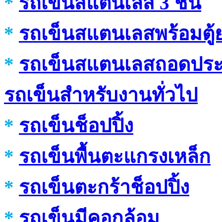
*
รถเข็นสแตนเลส 3 ชั้น
*
รถเข็นสแตนเลสพร้อมตู้
*
รถเข็นสแตนเลสถอดประ
รถเข็นสำหรับงานทั่วไป
*
รถเข็นช็อปปิ้ง
*
รถเข็นพื้นตะแกรงเหล็ก
*
รถเข็นตะกร้าช็อปปิ้ง
*
รถเข็นมีคอกล้อม