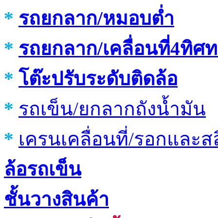
*
รถยกลาก/หมอบต่ำ
*
รถยกลาก/เคลื่อนที่4ทิศ
*
โต๊ะปรับระดับติดล้อ
*
รถเข็น/ยกลากถังน้ำมัน
*
เครนเคลื่อนที่/รอกและสล
ล้อรถเข็น
ชั้นวางสินค้า