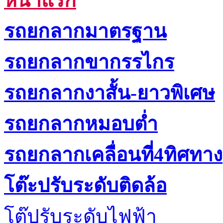
หน้าแรก
รถยกลากมาตรฐาน
รถยกลากขากรรไกร
รถยกลากงาสั้น-ยาวพิเศษ
รถยกลากหมอบต่ำ
รถยกลากเคลื่อนที่4ทิศทาง
โต๊ะปรับระดับติดล้อ
โต๊ปรับระดับไฟฟ้า