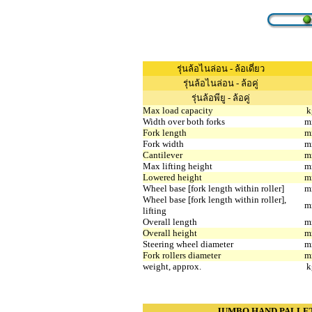
รุ่นล้อไนล่อน - ล้อเดี่ยว
รุ่นล้อไนล่อน - ล้อคู่
รุ่นล้อพียู - ล้อคู่
Max load capacity
k
Width over both forks
m
Fork length
m
Fork width
m
Cantilever
m
Max lifting height
m
Lowered height
m
Wheel base [fork length within roller]
m
Wheel base [fork length within roller],
m
lifting
Overall length
m
Overall height
m
Steering wheel diameter
m
Fork rollers diameter
m
weight, approx.
k
JUMBO HAND PALLET TR