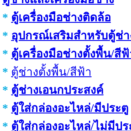
*
ตู้เครื่องมือช่างติดล้อ
*
อุปกรณ์เสริมสำหรับตู้ช่า
*
ตู้เครื่องมือช่างตั้งพื้น/สีฟ
*
ตู้ช่างตั้งพื้น/สีฟ้า
*
ตู้ช่างเอนกประสงค์
*
ตู้ใส่กล่องอะไหล่/มีประตู
*
ตู้ใส่กล่องอะไหล่/ไม่มีปร