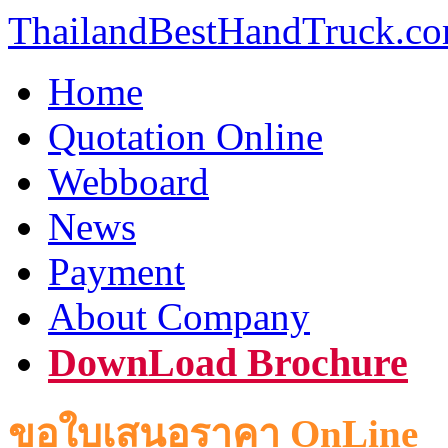
ThailandBestHandTruck.c
Home
Quotation Online
Webboard
News
Payment
About Company
DownLoad Brochure
ขอใบเสนอราคา OnLine