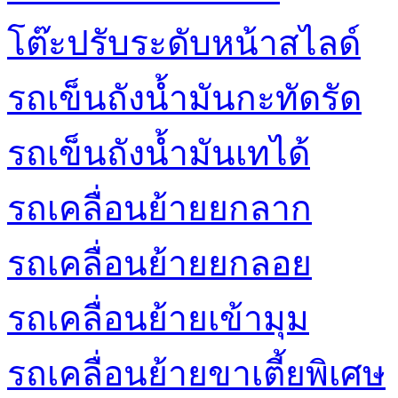
โต๊ะปรับระดับหน้าสไลด์
รถเข็นถังน้ำมันกะทัดรัด
รถเข็นถังน้ำมันเทได้
รถเคลื่อนย้ายยกลาก
รถเคลื่อนย้ายยกลอย
รถเคลื่อนย้ายเข้ามุม
รถเคลื่อนย้ายขาเตี้ยพิเศษ