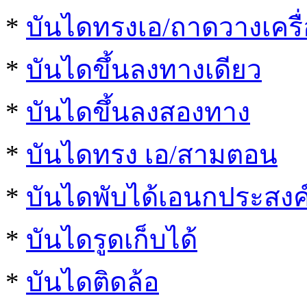
*
บันไดทรงเอ/ถาดวางเครื่
*
บันไดขึ้นลงทางเดียว
*
บันไดขึ้นลงสองทาง
*
บันไดทรง เอ/สามตอน
*
บันไดพับได้เอนกประสงค
*
บันไดรูดเก็บได้
*
บันไดติดล้อ