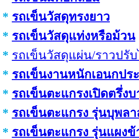
*
รถเข็นวัสดุทรงยาว
*
รถเข็นวัสดุแท่งหรือม้วน
*
รถเข็นวัสดุแผ่น/ราวปรับ
*
รถเข็นงานหนักเอนกประ
*
รถเข็นตะแกรงเปิดตรึ่ง
*
รถเข็นตะแกรง รุ่นบุพลา
*
รถเข็นตะแกรง รุ่นแผงข้