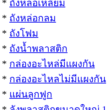
*
ถังหล่อเหลี่ยม
*
ถังหล่อกลม
*
ถังโฟม
*
ถังน้ำพลาสติก
*
กล่องอะไหล่มีแผงกัน
*
กล่องอะไหลไม่มีแผงกัน
*
แผ่นลูกฟูก
*
ลังพลาสติกขนาดใหญ่ 1