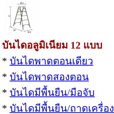
บันไดอลูมิเนียม 12 แบบ
*
บันไดพาดตอนเดียว
*
บันไดพาดสองตอน
*
บันไดมีพื้นยืน/มือจับ
*
บันไดมีพื้นยืน/ถาดเครื่อง