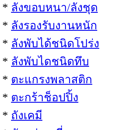
*
ลังขอบหนา/ลังชุด
*
ลังรองรับงานหนัก
*
ลังพับได้ชนิดโปร่ง
*
ลังพับไดชนิดทึบ
*
ตะแกรงพลาสติก
*
ตะกร้าช็อปปิ้ง
*
ถังเคมี