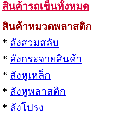
สินค้ารถเข็นทั้งหมด
สินค้าหมวดพลาสติก
*
ลังสวมสลับ
*
ลังกระจายสินค้า
*
ลังหูเหล็ก
*
ลังหูพลาสติก
*
ลังโปรง