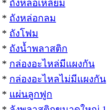
*
ถังหล่อเหลี่ยม
*
ถังหล่อกลม
*
ถังโฟม
*
ถังน้ำพลาสติก
*
กล่องอะไหล่มีแผงกัน
*
กล่องอะไหลไม่มีแผงกัน
*
แผ่นลูกฟูก
*
ลังพลาสติกขนาดใหญ่ 1