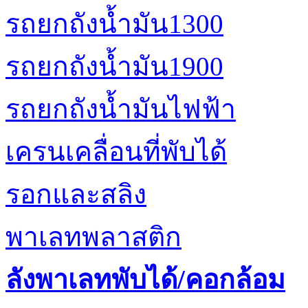
รถยกถังน้ำมัน1300
รถยกถังน้ำมัน1900
รถยกถังน้ำมันไฟฟ้า
เครนเคลื่อนที่พับได้
รอกและสลิง
พาเลทพลาสติก
ลังพาเลทพับได้/คอกล้อม