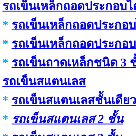
รถเข็นเหล็กถอดประกอบได
*
รถเข็นเหล็กถอดประกอบไ
*
รถเข็นเหล็กถอดประกอบ3
*
รถเข็นถาดเหล็กชนิด 3 ชั
รถเข็นสแตนเลส
*
รถเข็นสแตนเลสชั้นเดีย
*
รถเข็นสแตนเลส 2 ชั้น