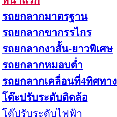
หน้าแรก
รถยกลากมาตรฐาน
รถยกลากขากรรไกร
รถยกลากงาสั้น-ยาวพิเศษ
รถยกลากหมอบต่ำ
รถยกลากเคลื่อนที่4ทิศทาง
โต๊ะปรับระดับติดล้อ
โต๊ปรับระดับไฟฟ้า