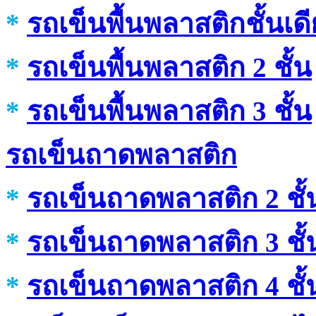
*
รถเข็นพื้นพลาสติกชั้นเด
*
รถเข็นพื้นพลาสติก 2 ชั้น
*
รถเข็นพื้นพลาสติก 3 ชั้น
รถเข็นถาดพลาสติก
*
รถเข็นถาดพลาสติก 2 ชั้
*
รถเข็นถาดพลาสติก 3 ชั้
*
รถเข็นถาดพลาสติก 4 ชั้