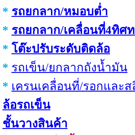
*
รถยกลาก/หมอบต่ำ
*
รถยกลาก/เคลื่อนที่4ทิศ
*
โต๊ะปรับระดับติดล้อ
*
รถเข็น/ยกลากถังน้ำมัน
*
เครนเคลื่อนที่/รอกและสล
ล้อรถเข็น
ชั้นวางสินค้า