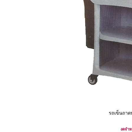
รถเข็นถาดพ
งดจำหน