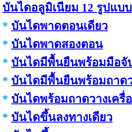
บันไดอลูมิเนียม 12 รูปแบบ
*
บันไดพาดตอนเดียว
*
บันไดพาดสองตอน
*
บันไดมีพื้นยืนพร้อมมือจั
*
บันไดมีพื้นยืนพร้อมถาด
*
บันไดพร้อมถาดวางเครื่อ
*
บันไดขึ้นลงทางเดียว