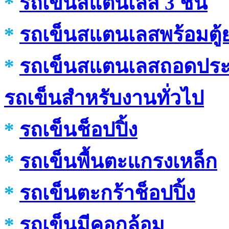
*
รถเข็นสแตนเลส 3 ชั้น
*
รถเข็นสแตนเลสพร้อมตู้
*
รถเข็นสแตนเลสถอดประ
รถเข็นสำหรับงานทั่วไป
*
รถเข็นช็อปปิ้ง
*
รถเข็นพื้นตะแกรงเหล็ก
*
รถเข็นตะกร้าช็อปปิ้ง
*
รถเข็นมีคอกล้อม