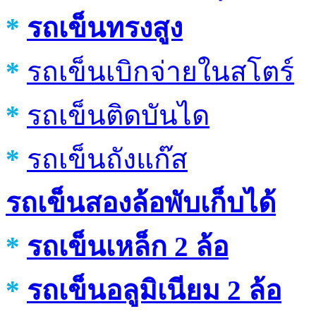
*
รถเข็นทรงสูง
*
รถเข็นเบิกจ่ายในสโตร์
*
รถเข็นติดบันได
*
รถเข็นถังแก๊ส
รถเข็นสองล้อพับเก็บได้
*
รถเข็นเหล็ก 2 ล้อ
*
รถเข็นอลูมิเนียม 2 ล้อ