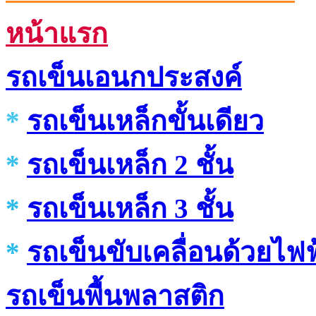
หน้าแรก
รถเข็นเอนกประสงค์
*
รถเข็นเหล็กขั้นเดียว
*
รถเข็นเหล็ก 2 ชั้น
*
รถเข็นเหล็ก 3 ชั้น
*
รถเข็นขับเคลื่อนด้วยไฟฟ
รถเข็นพื้นพลาสติก