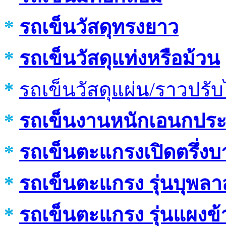
*
รถเข็นวัสดุทรงยาว
*
รถเข็นวัสดุแท่งหรือม้วน
*
รถเข็นวัสดุแผ่น/ราวปรับ
*
รถเข็นงานหนักเอนกประ
*
รถเข็นตะแกรงเปิดตรึ่ง
*
รถเข็นตะแกรง รุ่นบุพลา
*
รถเข็นตะแกรง รุ่นแผงข้