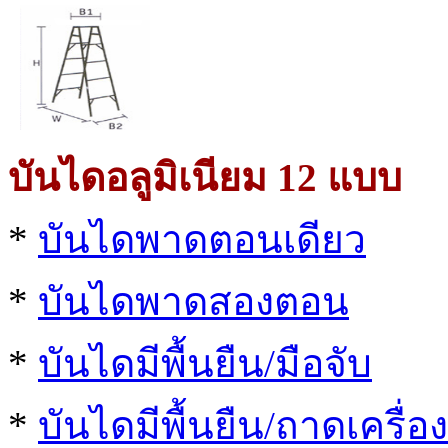
บันไดอลูมิเนียม 12 แบบ
*
บันไดพาดตอนเดียว
*
บันไดพาดสองตอน
*
บันไดมีพื้นยืน/มือจับ
*
บันไดมีพื้นยืน/ถาดเครื่อง