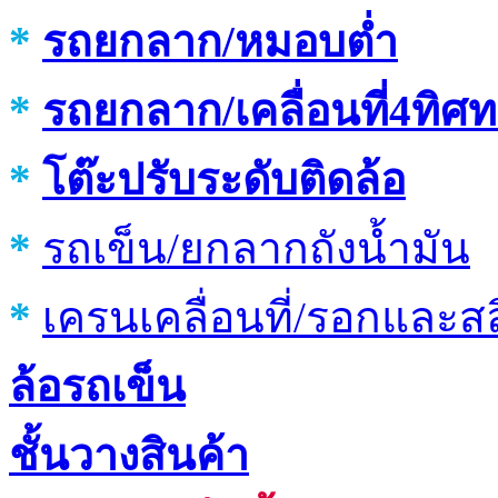
*
รถยกลาก/หมอบต่ำ
*
รถยกลาก/เคลื่อนที่4ทิศ
*
โต๊ะปรับระดับติดล้อ
*
รถเข็น/ยกลากถังน้ำมัน
*
เครนเคลื่อนที่/รอกและสล
ล้อรถเข็น
ชั้นวางสินค้า