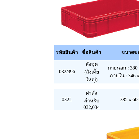
รหัสสินค้า
ชื่อสินค้า
ขนาดขอ
ลังชุด
ภายนอก : 380 
032/996
(ลังเตี้ย
ภายใน : 346 x
ใหญ่)
ฝาลัง
032L
385 x 60
สำหรับ
032,034