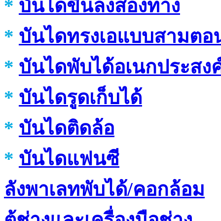
*
บันไดขึ้นลงสองทาง
*
บันไดทรงเอแบบสามตอ
*
บันไดพับได้อเนกประสงค
*
บันไดรูดเก็บได้
*
บันไดติดล้อ
*
บันไดแฟนซี
ลังพาเลทพับได้/คอกล้อม
ตู้ช่างและเครื่องมือช่าง