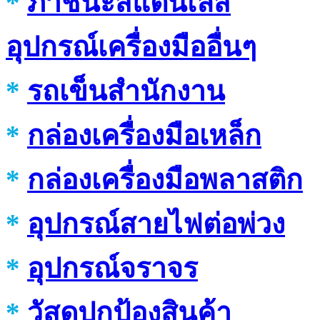
*
ภาชนะสแตนเลส
อุปกรณ์เครื่องมืออื่นๆ
*
รถเข็นสำนักงาน
*
กล่องเครื่องมือเหล็ก
*
กล่องเครื่องมือพลาสติก
*
อุปกรณ์สายไฟต่อพ่วง
*
อุปกรณ์จราจร
*
วัสดุปกป้องสินค้า