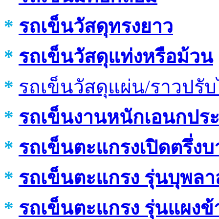
*
รถเข็นวัสดุทรงยาว
*
รถเข็นวัสดุแท่งหรือม้วน
*
รถเข็นวัสดุแผ่น/ราวปรับ
*
รถเข็นงานหนักเอนกประ
*
รถเข็นตะแกรงเปิดตรึ่ง
*
รถเข็นตะแกรง รุ่นบุพลา
*
รถเข็นตะแกรง รุ่นแผงข้