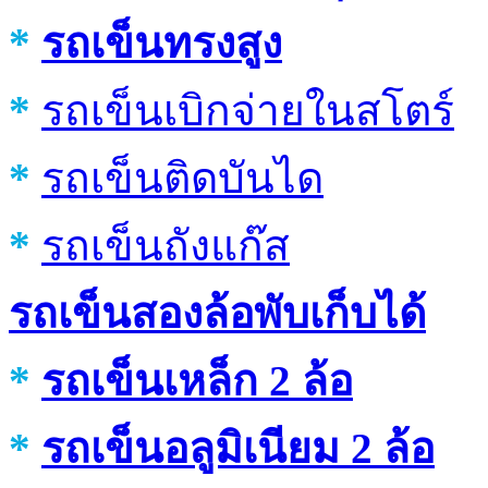
*
รถเข็นทรงสูง
*
รถเข็นเบิกจ่ายในสโตร์
*
รถเข็นติดบันได
*
รถเข็นถังแก๊ส
รถเข็นสองล้อพับเก็บได้
*
รถเข็นเหล็ก 2 ล้อ
*
รถเข็นอลูมิเนียม 2 ล้อ