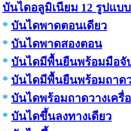
บันไดอลูมิเนียม 12 รูปแบบ
*
บันไดพาดตอนเดียว
*
บันไดพาดสองตอน
*
บันไดมีพื้นยืนพร้อมมือจั
*
บันไดมีพื้นยืนพร้อมถาด
*
บันไดพร้อมถาดวางเครื่อ
*
บันไดขึ้นลงทางเดียว