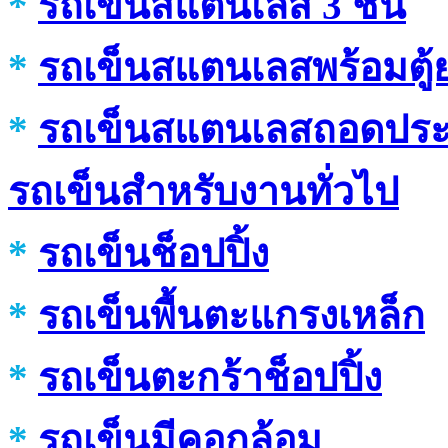
*
รถเข็นสแตนเลส 3 ชั้น
*
รถเข็นสแตนเลสพร้อมตู้
*
รถเข็นสแตนเลสถอดประ
รถเข็นสำหรับงานทั่วไป
*
รถเข็นช็อปปิ้ง
*
รถเข็นพื้นตะแกรงเหล็ก
*
รถเข็นตะกร้าช็อปปิ้ง
*
รถเข็นมีคอกล้อม