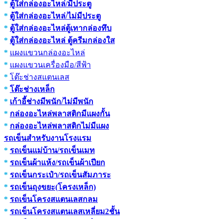
*
ตู้ใส่กล่องอะไหล่/มีประตู
*
ตู้ใส่กล่องอะไหล่/ไม่มีประตู
*
ตู้ใส่กล่องอะไหล่ตู้เทากล่องทึบ
*
ตู้ใส่กล่องอะไหล่ ตู้ครีมกล่องใส
*
แผงแขวนกล่องอะไหล่
*
แผงแขวนเครื่องมือ/สีฟ้า
*
โต๊ะช่างสแตนเลส
*
โต๊ะช่างเหล็ก
*
เก้าอี้ช่างมีพนัก/ไม่มีพนัก
*
กล่องอะไหล่พลาสติกมีแผงกั้น
*
กล่องอะไหล่พลาสติกไม่มีแผง
รถเข็นสำหรับงานโรงแรม
*
รถเข็นแม่บ้าน/รถเข็นเมท
*
รถเข็นผ้าแห้ง/รถเข็นผ้าเปียก
*
รถเข็นกระเป๋า/รถเข็นสัมภาระ
*
รถเข็นถุงขยะ(โครงเหล็ก)
*
รถเข็นโครงสแตนเลสกลม
*
รถเข็นโครงสแตนเลสเหลี่ยม2ชั้น