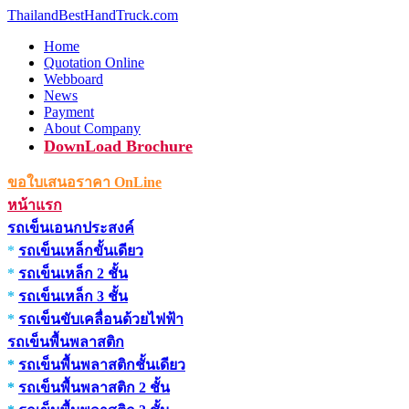
ThailandBestHandTruck.com
Home
Quotation Online
Webboard
News
Payment
About Company
DownLoad Brochure
ขอใบเสนอราคา OnLine
หน้าแรก
รถเข็นเอนกประสงค์
*
รถเข็นเหล็กขั้นเดียว
*
รถเข็นเหล็ก 2 ชั้น
*
รถเข็นเหล็ก 3 ชั้น
*
รถเข็นขับเคลื่อนด้วยไฟฟ้า
รถเข็นพื้นพลาสติก
*
รถเข็นพื้นพลาสติกชั้นเดียว
*
รถเข็นพื้นพลาสติก 2 ชั้น