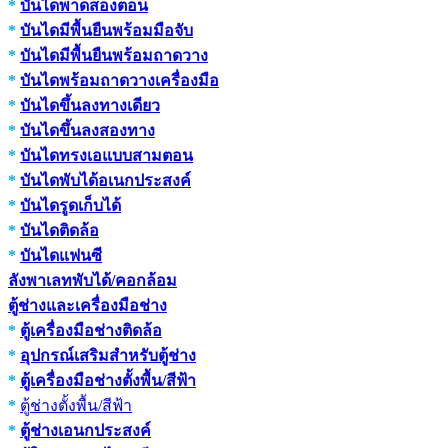
*
บันไดพาดสองตอน
*
บันไดมีพื้นยืนพร้อมมือจับ
*
บันไดมีพื้นยืนพร้อมถาดวาง
*
บันไดพร้อมถาดวางเครื่องมือ
*
บันไดขึ้นลงทางเดียว
*
บันไดขึ้นลงสองทาง
*
บันไดทรงเอแบบสามตอน
*
บันไดพับได้อเนกประสงค์
*
บันไดรูดเก็บได้
*
บันไดติดล้อ
*
บันไดแฟนซี
ลังพาเลทพับได้/คอกล้อม
ตู้ช่างและเครื่องมือช่าง
*
ตู้เครื่องมือช่างติดล้อ
*
อุปกรณ์เสริมสำหรับตู้ช่าง
*
ตู้เครื่องมือช่างตั้งพื้น/สีฟ้า
*
ตู้ช่างตั้งพื้น/สีฟ้า
*
ตู้ช่างเอนกประสงค์