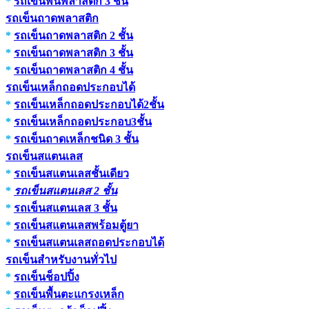
*
รถเข็นพื้นพลาสติก 3 ชั้น
รถเข็นถาดพลาสติก
*
รถเข็นถาดพลาสติก 2 ชั้น
*
รถเข็นถาดพลาสติก 3 ชั้น
*
รถเข็นถาดพลาสติก 4 ชั้น
รถเข็นเหล็กถอดประกอบได้
*
รถเข็นเหล็กถอดประกอบได้2ชั้น
*
รถเข็นเหล็กถอดประกอบ3ชั้น
*
รถเข็นถาดเหล็กชนิด 3 ชั้น
รถเข็นสแตนเลส
*
รถเข็นสแตนเลสชั้นเดียว
*
รถเข็นสแตนเลส 2 ชั้น
*
รถเข็นสแตนเลส 3 ชั้น
*
รถเข็นสแตนเลสพร้อมตู้ยา
*
รถเข็นสแตนเลสถอดประกอบได้
รถเข็นสำหรับงานทั่วไป
*
รถเข็นช็อปปิ้ง
*
รถเข็นพื้นตะแกรงเหล็ก